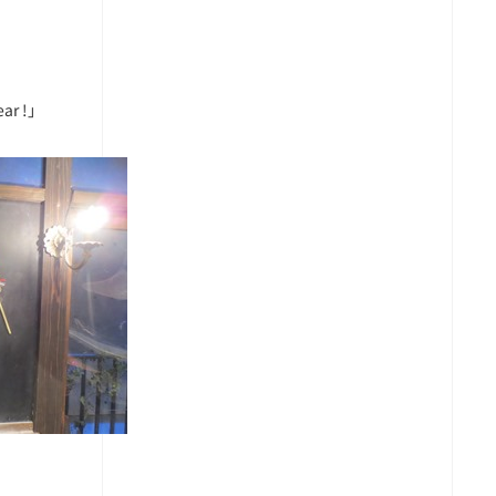
ear !」