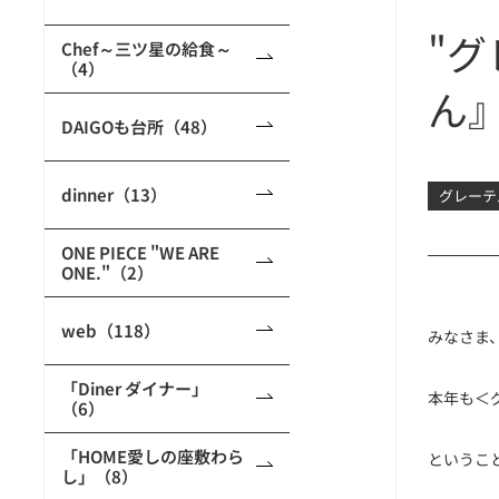
"
Chef～三ツ星の給食～
（4）
ん
DAIGOも台所（48）
dinner（13）
グレーテ
ONE PIECE "WE ARE
ONE."（2）
web（118）
みなさま
「Diner ダイナー」
本年も＜
（6）
「HOME愛しの座敷わら
というこ
し」（8）