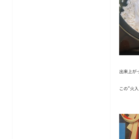
出来上が
この"火