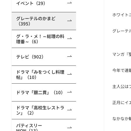
イベント（29）
ホワイト
グレーテルのかまど
（395）
グレーテ
グ・ラ・メ！～総理の料
理番～（6）
マンガ『
テレビ（902）
今年で連
ドラマ「みをつくし料理
帖」（10）
主人公は
ドラマ「銀二貫」（10）
正月にイ
ドラマ「高校生レストラ
ン」（2）
なかなか
パティスリー
MON（13）