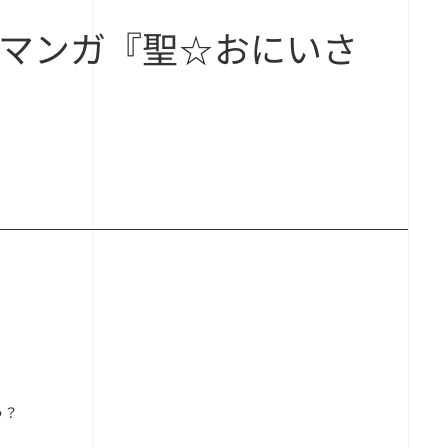
【マンガ『聖☆おにいさ
う？