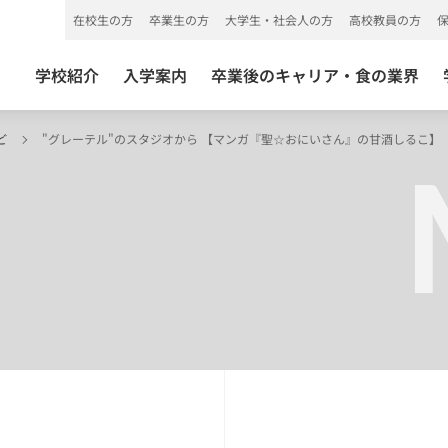
在校生の方
卒業生の方
大学生・社会人の方
高校教員の方
学校紹介
入学案内
卒業後のキャリア・食の業界
ど
"グレーテル"のスタジオから 【マンガ『聖☆おにいさん』の甘酒しるこ】