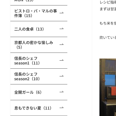
レシピ指
まずは甘
ビストロ・パ・マルの事
件簿（15）
もち米を
二人の食卓（13）
炊いてい
京都人の密かな愉しみ
（5）
信長のシェフ
season1（11）
信長のシェフ
season2（10）
全開ガール（6）
息もできない夏（11）