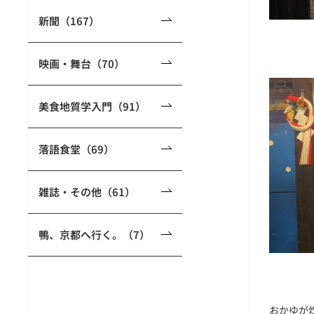
新聞（167）
映画・舞台（70）
美食地質学入門（91）
落語食堂（69）
雑誌・その他（61）
鴨、京都へ行く。（7）
おかゆが