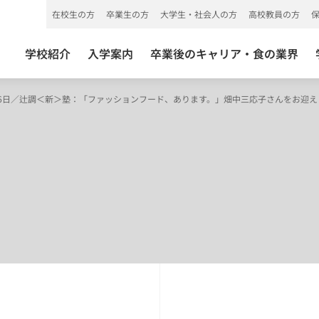
在校生の方
卒業生の方
大学生・社会人の方
高校教員の方
学校紹介
入学案内
卒業後のキャリア・食の業界
26日／辻調＜新＞塾：「ファッションフード、あります。」畑中三応子さんをお迎え