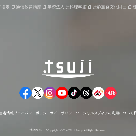
子検定
通信教育講座
学校法人
辻料理学館
辻静雄食文化財団
営者情報
プライバシーポリシー
サイトポリシー
ソーシャルメディアの利用について
辻調グループ
Copyrights © The TSUJI Group. All Rights Reserved.