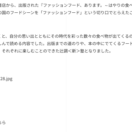
書店から、出版された『ファッションフード、あります。～はやりの食べ物ク
の国のフードシーンを「ファッションフード」という切り口でとらえた
くと、自分の思い出とともにその時代を彩った数々の食べ物が出てくる
しんで読める内容でした。出版までの道のりや、本の中にでてくるフー
、それぞれに楽しむことのできた辻調＜新＞塾となりました。
ちら