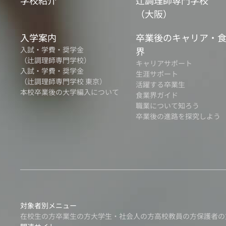
学校紹介
辻調理師専門学校
（大阪）
入学案内
卒業後のキャリア・
入試・学費・奨学金
界
（辻調理師専門学校）
キャリアサポート
入試・学費・奨学金
生涯サポート
（辻調理師専門学校 東京）
活躍する卒業生
本校卒業後の大学編入について
食業界ガイド
職業について知ろう
卒業後の進路を探究しよう
対象者別メニュー
在校生の方
卒業生の方
大学生・社会人の方
高校教員の方
保護者の