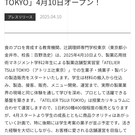
TOKYO」4月10日オープン！
2025.04.10
プレスリリース
食のプロを育成する教育機関、辻調理師専門学校東京（東京都小
金井市、校長：百野浩史）は、2025年4月10日より、製菓応用技
術マネジメント学科2年生による製菓店舗型実習室「ATELIER
TSUJI TOKYO （アトリエ
辻
東京）」での生菓子・焼菓子・製パン
の製造販売をスタートいたします。学生は材料の搬入から仕込
み、製造、接客、販売、メニュー開発、運営まで、実際の製菓業
界の現場と同じ体験を通して学びを深め、プロとして活躍できる
基盤を築きます。「ATELIER TSUJI TOKYO」は授業カリキュラムに
合わせて運営しますので、1日約50種400個程度の販売となります
が、4月スタートより学生の成長とともに商品クオリティはあがっ
ていく計画で、特に後期には学生考案の菓子が並ぶ予定です。活き
た経験を大切にしながら、お客様に愛される店舗運営を目指して