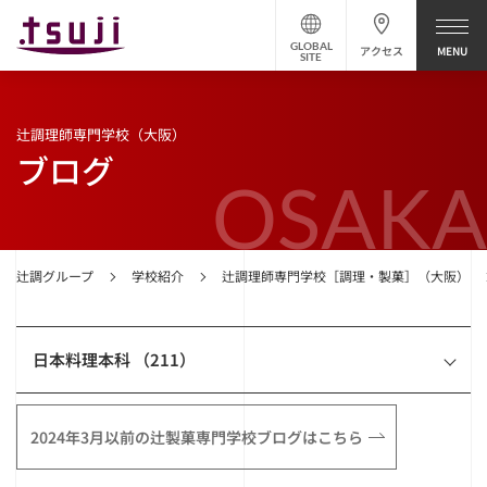
GLOBAL
アクセス
SITE
辻調理師専門学校（大阪）
ブログ
OSAKA
辻調グループ
学校紹介
辻調理師専門学校［調理・製菓］（大阪）
日本料理本科 （211）
2024年3月以前の辻製菓専門学校ブログはこちら