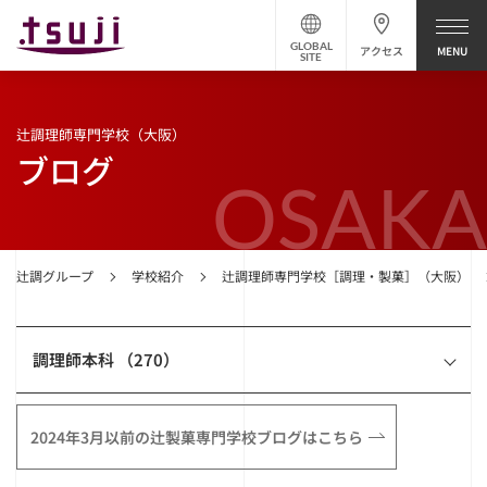
GLOBAL
アクセス
SITE
辻調理師専門学校（大阪）
ブログ
OSAKA
辻調グループ
学校紹介
辻調理師専門学校［調理・製菓］（大阪）
調理師本科 （270）
2024年3月以前の辻製菓専門学校ブログはこちら