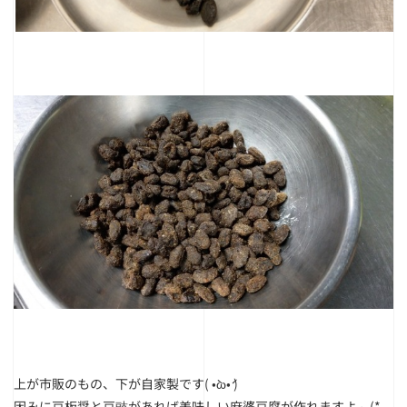
上が市販のもの、下が自家製です( •̀ω•́ )
因みに豆板醤と豆豉があれば美味しい麻婆豆腐が作れますよ～(*