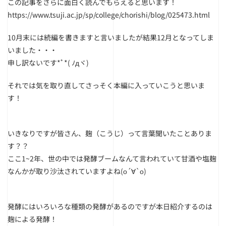
この記事をさらに面白く読んでもらえると思います！
https://www.tsuji.ac.jp/sp/college/chorishi/blog/025473.html
10月末には続編を書きますと言いましたが結果12月となってしま
いました・・・
申し訳ないです*ﾟ*( ﾉдヾ)
それでは気を取り直してさっそく本編に入っていこうと思いま
す！
いきなりですが皆さん、麹（こうじ）って言葉聞いたことありま
す？？
ここ1~2年、世の中では発酵ブームなんて言われていて甘酒や塩麹
なんかが取り沙汰されていますよね(о´∀`о)
発酵にはいろいろな種類の発酵があるのですが本日紹介するのは
麹による発酵！