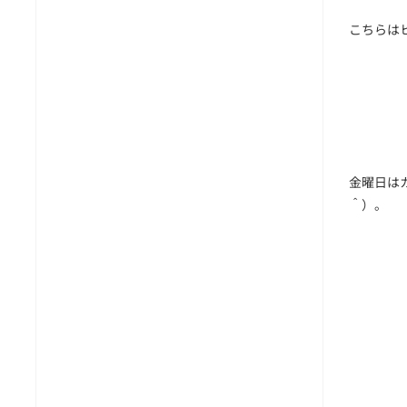
こちらは
金曜日は
＾）。