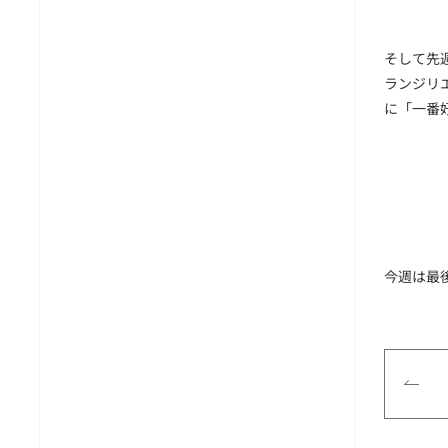
そして先
ランジリ
に「一番
今週は最