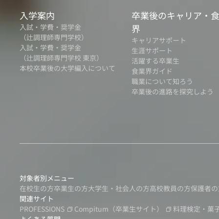
入学案内
卒業後のキャリア・
入試・学費・奨学金
界
（辻調理師専門学校）
キャリアサポート
入試・学費・奨学金
生涯サポート
（辻調理師専門学校 東京）
活躍する卒業生
本校卒業後の大学編入について
食業界ガイド
職業について知ろう
卒業後の進路を探究しよう
対象者別メニュー
在校生の方
卒業生の方
大学生・社会人の方
高校教員の方
保護者の
関連サイト
PROFESSIONS
Compitum
（卒業生サイト）
料理検定・菓