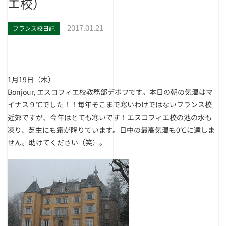
エ校）
2017.01.21
フランス校日記
1月19日（木）
Bonjour, エスコフィエ校教務部デボワです。本日の朝の気温はマ
イナス９℃でした！！毎年そこまで寒いわけではないフランス校
近郊ですが、今年はとても寒いです！エスコフィエ校の池の水も
凍り、芝生にも霜が降りています。日中の最高気温も0℃に達しま
せん。助けてください（笑）。