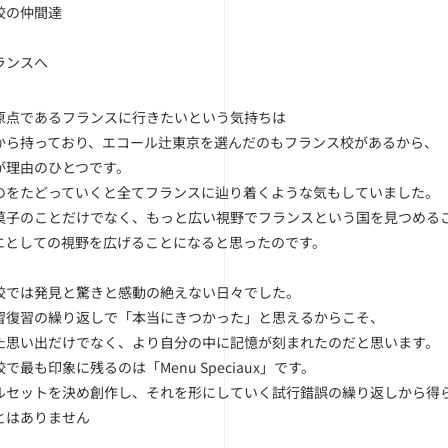
校の仲間達
ランスへ
原点であるフランスに行きたいという気持ちは
から持っており、エコール辻東京を選んだのもフランス校があるから、
が理由のひとつです。
のをたどっていくと全てフランスに辿り着くような気もしていました。
菓子のことだけでなく、もっと広い視野でフランスという国を見つめる
エとしての視野を広げることになると思ったのです。
校では発見と驚きと感動の絶えない日々でした。
習復習の繰り返しで「本当にきつかった」と思えるからこそ、
た思い出だけでなく、より自分の中に記憶が刻まれたのだと思います。
で最も印象に残るのは「Menu Speciaux」です。
ルセットを決め創作し、それを形にしていく試行錯誤の繰り返しから得
とはありません