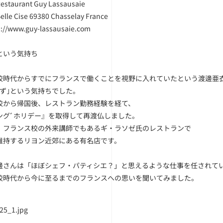
taurant Guy Lassausaie
Belle Cise 69380 Chasselay France
p://www.guy-lassausaie.com
という気持ち
校時代からすでにフランスで働くことを視野に入れていたという渡邊亜
必ず｣という気持ちでした。
校から帰国後、レストラン勤務経験を経て、
ングﾞホリデー』を取得して再渡仏しました。
、フランス校の外来講師でもあるギ・ラソゼ氏のレストランで
維持するリヨン近郊にある有名店です。
邊さんは「ほぼシェフ・パティシエ？」と思えるような仕事を任されて
校時代から今に至るまでのフランスへの思いを聞いてみました。