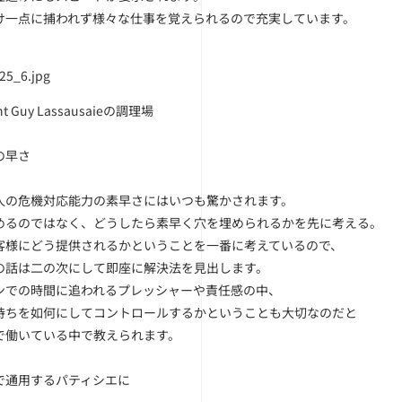
け一点に捕われず様々な仕事を覚えられるので充実しています。
ant Guy Lassausaieの調理場
の早さ
人の危機対応能力の素早さにはいつも驚かされます。
めるのではなく、どうしたら素早く穴を埋められるかを先に考える。
客様にどう提供されるかということを一番に考えているので、
の話は二の次にして即座に解決法を見出します。
ンでの時間に追われるプレッシャーや責任感の中、
持ちを如何にしてコントロールするかということも大切なのだと
で働いている中で教えられます。
で通用するパティシエに