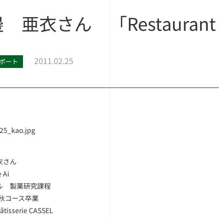
 亜衣さん 「Restaurant Gu
2011.02.25
ポート
衣さん
 Ai
ル 製菓研究課程
 秋コース卒業
isserie CASSEL