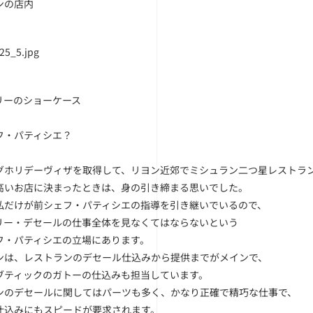
ンの店内
リーのショーケース
フ・パティシエ？
グホリデーヴィザを取得して、リヨン近郊でミシュラン二つ星レストラ
高いお店に決まったときは、身の引き締まる思いでした。
私だけが前シェフ・パティシエの指導を引き継いでいるので、
リー・デセールの仕事全体を見なくてはならないという
フ・パティシエの立場にあります。
ンは、レストランのデセール仕込みから提供までがメインで、
ブティックのガトーの仕込みも担当しています。
ンのデセールに関してはパーツも多く、かなり正確で精巧な仕事で、
仕込みにもスピードが要求されます。