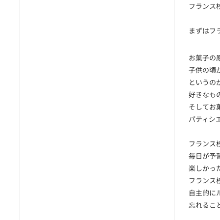
フランス
まずはフ
お菓子の
子供の頃
というの
好きなも
そしてお
パティシ
フランス
毎日が予
楽しかっ
フランス校
自主的に
忘れるこ