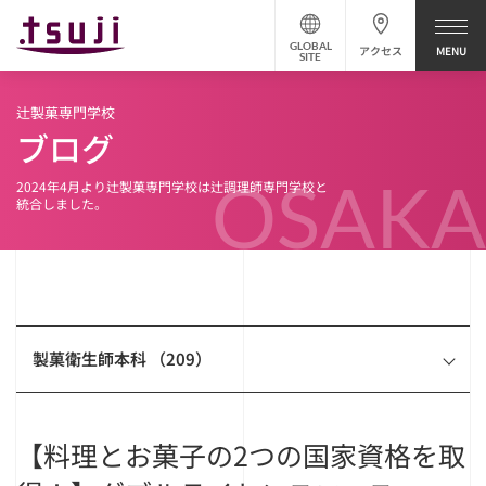
GLOBAL
アクセス
SITE
辻製菓専門学校
ブログ
OSAKA
2024年4月より辻製菓専門学校は辻調理師専門学校と
統合しました。
製菓衛生師本科 （209）
【料理とお菓子の2つの国家資格を取