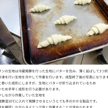
サンの生地は冷蔵発酵を行った生地にバターを包み、薄く延ばして3つ折
冷凍を行い生地を冷やして作業を行います。成型終了後の写真になりま
と巻いた成形にしますが、生地にバターが折り込まれているため
いため手早く成形を行う必要があります。
やしながら作業していた生地を
発酵湿30℃に入れて発酵させるというとても手のかかる製品です。
態を確認しながらタイミング良く作業することが求められます。