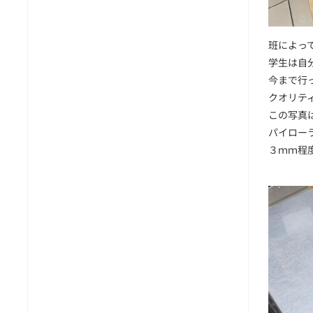
班によっ
学生は自
今まで行
クオリテ
この写真
パイロー
３ｍｍ程