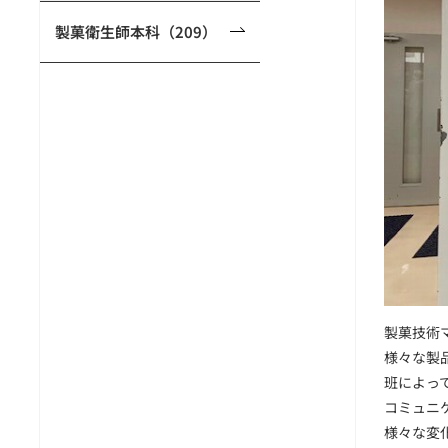
製菓衛生師本科（209）
製菓技術
様々な製
班によっ
コミュニ
様々な変