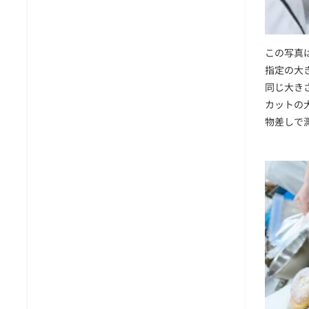
この写真
指定の大
同じ大き
カットの
物差しで