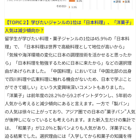
【TOPIC２】学びたいジャンルの1位は「日本料理」、「洋菓子」
人気は減少傾向か？
留学生が学びたい料理・菓子ジャンルの1位は45.9％の「日本料
理」で、「日本料理は世界で高級料理として地位が高いから」
「気候や海洋環境の変化に日本の調理技術を活かせると思ったか
ら」「日本料理を勉強するために日本に来たから」などの選択理
由があげられました。「中国料理」においては「中国北部の出身
で四川料理や広東料理に触れる機会がないため、日本で学ぶこと
ができて嬉しい」という大変興味深いコメントもありました。
「洋菓子」は前年度の28.2％から9.2ポイントダウンし、5年前の
人気から考えると減少傾向にあると言えます。一方で「製パン」
の人気は徐々に上がっており、アジア圏での日本の"菓子パン"人気
が後押しになっているとも考えられます。また新入生だけの集計で
は、「和菓子」が12.0％と製パンよりも人気があり、洋菓子にも
迫る結果でした。選択理由には「入学してから和菓子の知識を得