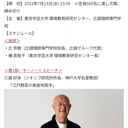
【締 切】2022年7月13日(水) 23:59 ※定員500名に達し次第、
締め切り
【主 催】東京学芸大学 環境教育研究センター、辻調理師専門学
校
【スケジュール】
＜挨拶＞
・辻 芳樹（辻調理師専門学校校長、辻調グループ代表）
・椿 真智子（東京学芸大学 環境教育研究センター長）
＜第1部／キーノートスピーチ＞
①巽 好幸（ジオリブ研究所所長／神戸大学名誉教授）
＿
「江戸野菜の美食地質学」