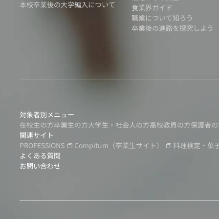
本校卒業後の大学編入について
食業界ガイド
職業について知ろう
卒業後の進路を探究しよう
対象者別メニュー
在校生の方
卒業生の方
大学生・社会人の方
高校教員の方
保護者の
関連サイト
PROFESSIONS
Compitum
（卒業生サイト）
料理検定・菓
よくある質問
お問い合わせ