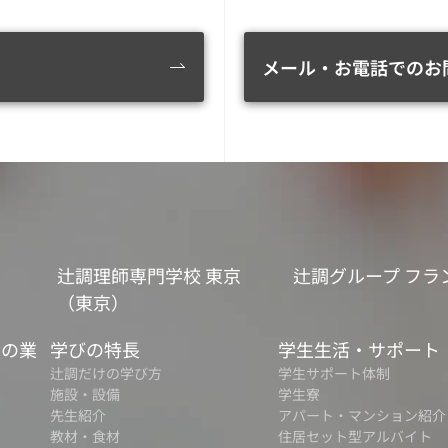
メール・お電話でのお
辻調理師専門学校 東京
辻調グループ フラ
（東京）
食の業
学びの特長
学生生活・サポート
辻調だけの学び方
学生サポート体制
施設・設備
学生寮
先生紹介
アパート・マンション紹介
教材・食材
住居セット型アルバイト