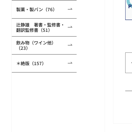
製菓・製パン（76）
辻静雄 著書・監修書・
翻訳監修書（51）
飲み物（ワイン他）
（23）
＊絶版（157）