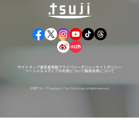
サイトマップ
運営者情報
プライバシーポリシー
サイトポリシー
ソーシャルメディアの利用について
職員採用について
辻調グループ
Copyrights © The TSUJI Group. All Rights Reserved.
オンライン
オープン
出張相談会
PAGE
資料請求
イベント
キャンパス
TOP
バスツアー