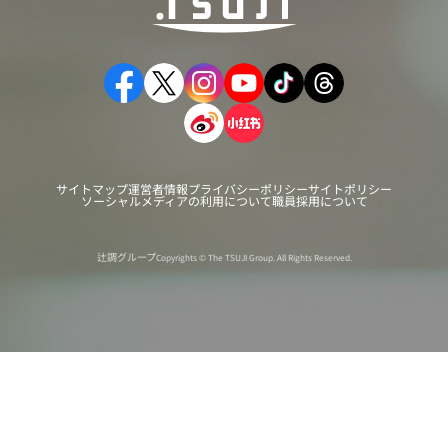
サイトマップ
運営者情報
プライバシーポリシー
サイトポリシー
ソーシャルメディアの利用について
職員採用について
辻調グループ
Copyrights © The TSUJI Group. All Rights Reserved.
オンライン
オープン
出張相談会
PAGE
資料請求
イベント
キャンパス
TOP
バスツアー