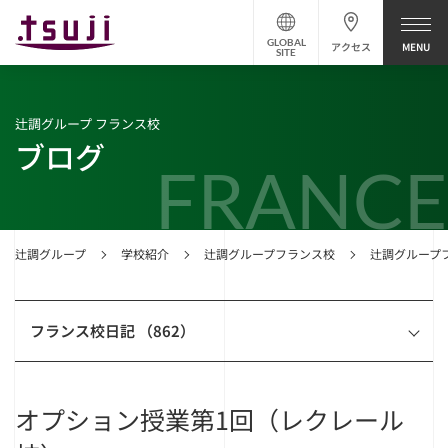
GLOBAL
アクセス
SITE
辻調グループ フランス校
ブログ
FRANCE
辻調グループ
学校紹介
辻調グループフランス校
辻調グループ
フランス校日記 （862）
オプション授業第1回（レクレール