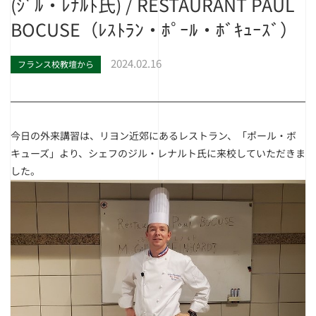
(ｼﾞﾙ・ﾚﾅﾙﾄ氏) / RESTAURANT PAUL
BOCUSE（ﾚｽﾄﾗﾝ・ﾎﾟｰﾙ・ﾎﾞｷｭｰｽﾞ）
2024.02.16
フランス校教壇から
今日の外来講習は、リヨン近郊にあるレストラン、「ポール・ボ
キューズ」より、シェフのジル・レナルト氏に来校していただきま
した。