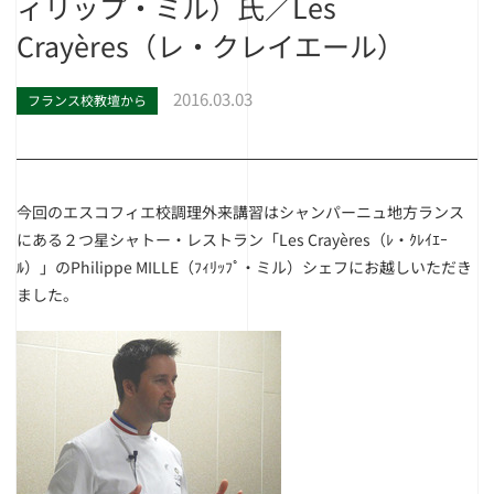
ィリップ・ミル）氏／Les
Crayères（レ・クレイエール）
2016.03.03
フランス校教壇から
今回のエスコフィエ校調理外来講習はシャンパーニュ地方ランス
にある２つ星シャトー・レストラン「Les Crayères（ﾚ・ｸﾚｲｴｰ
ﾙ）」のPhilippe MILLE（ﾌｨﾘｯﾌﾟ・ミル）シェフにお越しいただき
ました。