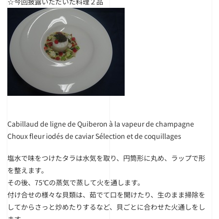
☆今回披露いただいた料理２品
Cabillaud de ligne de Quiberon à la vapeur de champagne
Choux fleur iodés de caviar Sélection et de coquillages
塩水で味をつけたタラは水気を取り、円筒形に丸め、ラップで形
を整えます。
その後、75℃の蒸気で蒸して火を通します。
付け合せの様々な貝類は、茹でて口を開けたり、生のまま掃除を
してからさっと炒めたりするなど、貝ごとに合わせた火通しをし