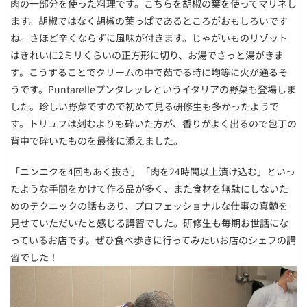
肉の一部分を使った料理です。こちらを胡椒の葉を使ってマリネし
ます。胡椒ではなく胡椒の葉っぱであるところがおもしろいです
ね。さほど辛くならずに風味が付きます。じゃがいものリゾット
はきれいに2ミリくらいの正方形に切り、お湯でさっと湯がきま
す。こうすることでクリームの中で茹でる時に均等に火が通るそ
うです。Puntarelleプンタレッレというイタリアの野菜も登場しま
した。珍しい野菜ですので初めて見る研修生も多かったようで
す。トリュフは刻むよりも砕いた方が、香りがよく出るので包丁の
背中で砕いたものを最後に添えました。
「ニンニクを4回もあく抜き」「肉を24時間以上漬け込む」といっ
たような手間をかけて作る品が多く、また食材を無駄にしないた
めのテクニックの話もあり、プロフェッショナルな仕事の真髄を
見せていただいたと感じる講習でした。研修生も毎期お世話にな
っているお店です。ぜひ食べ歩きに行ってみたいお店のシェフの講
習でした！