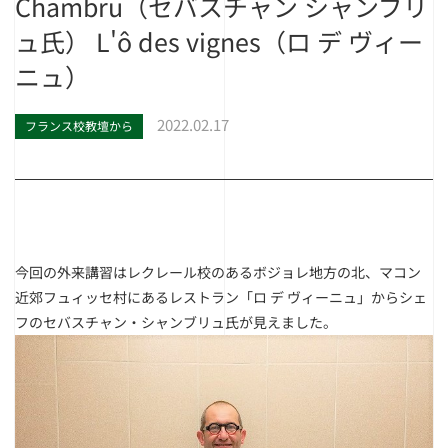
Chambru（セバスチャン シャンブリ
ュ氏） L'ô des vignes（ロ デ ヴィー
ニュ）
2022.02.17
フランス校教壇から
今回の外来講習はレクレール校のあるボジョレ地方の北、マコン
近郊フュィッセ村にあるレストラン「ロ デ ヴィーニュ」からシェ
フのセバスチャン・シャンブリュ氏が見えました。