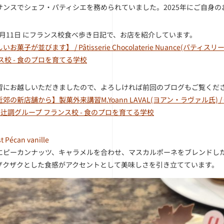
サンスでシェフ・パティシエを務められていました。2025年にご自身
12月11日 にフランス校食べ歩き日記で、お店を紹介しています。
いお菓子が並びます】 / Pâtisserie Chocolaterie Nuanc
ス校 - 食のプロを育てる学校
習にお越しいただきましたので、よろしければ前回のブログもご覧くだ
の新店舗から】製菓外来講習M.Yoann LAVAL(ヨアン・ラヴァル氏) / Ch
辻調グループ フランス校 - 食のプロを育てる学校
st Pécan vanille
にピーカンナッツ、キャラメルを合わせ、マスカルポーネをブレンドし
ザクザクとした食感がアクセントとして美味しさを引き立てています。