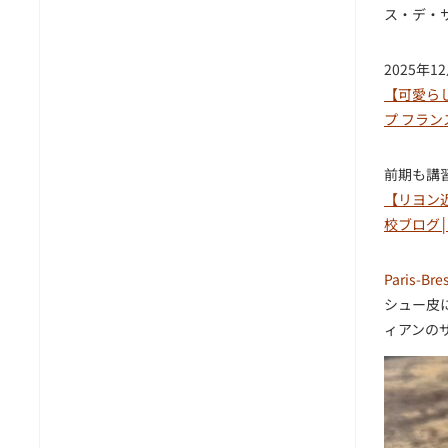
ス・デ・
2025年
【可愛らし
プ フラン
前期も講
【リヨン近郊
校ブログ│
Paris-Bre
シュー皮
ィアンの