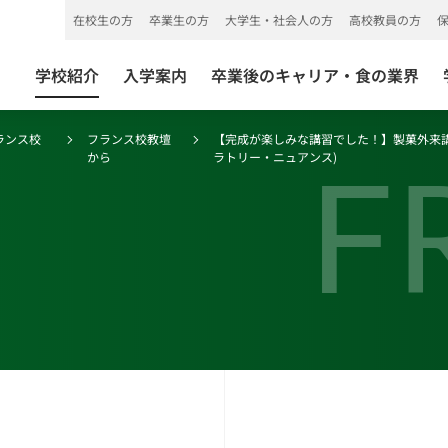
在校生の方
卒業生の方
大学生・社会人の方
高校教員の方
学校紹介
入学案内
卒業後のキャリア・食の業界
ランス校
フランス校教壇
【完成が楽しみな講習でした！】製菓外来講習M.Yoan
F
から
ラトリー・ニュアンス)