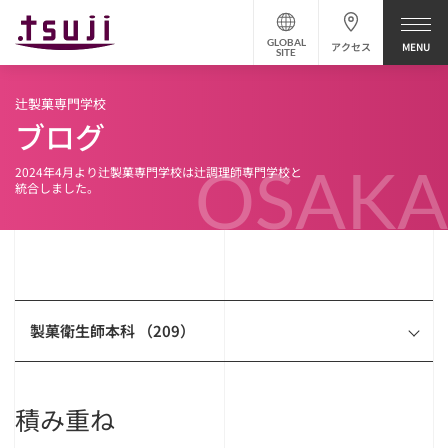
GLOBAL
アクセス
SITE
辻製菓専門学校
ブログ
OSAKA
2024年4月より辻製菓専門学校は辻調理師専門学校と
統合しました。
製菓衛生師本科 （209）
積み重ね