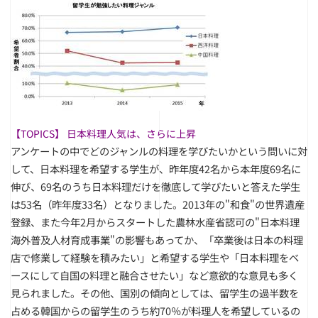
【TOPICS】 日本料理人気は、さらに上昇
アンケートの中でどのジャンルの料理を学びたいかという問いに対
して、日本料理を希望する学生が、昨年度42名から本年度69名に
伸び、69名のうち日本料理だけを徹底して学びたいと答えた学生
は53名（昨年度33名）となりました。2013年の"和食"の世界遺産
登録、また今年2月からスタートした農林水産省認可の"日本料理
海外普及人材育成事業"の影響もあってか、「卒業後は日本の料理
店で修業して経験を積みたい」と希望する学生や「日本料理をベ
ースにして自国の料理と融合させたい」など意欲的な意見も多く
見られました。その他、国別の傾向としては、留学生の過半数を
占める韓国からの留学生のうち約70％が料理人を希望しているの