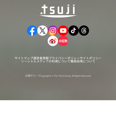
サイトマップ
運営者情報
プライバシーポリシー
サイトポリシー
ソーシャルメディアの利用について
職員採用について
辻調グループ
Copyrights © The TSUJI Group. All Rights Reserved.
オンライン
オープン
出張相談会
PAGE
資料請求
イベント
キャンパス
TOP
バスツアー