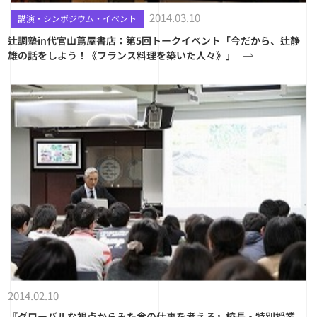
2014.03.10
講演・シンポジウム・イベント
辻調塾in代官山蔦屋書店：第5回トークイベント「今だから、辻静
雄の話をしよう！《フランス料理を築いた人々》」
2014.02.10
『グローバルな視点からみた食の仕事を考える』校長・特別授業