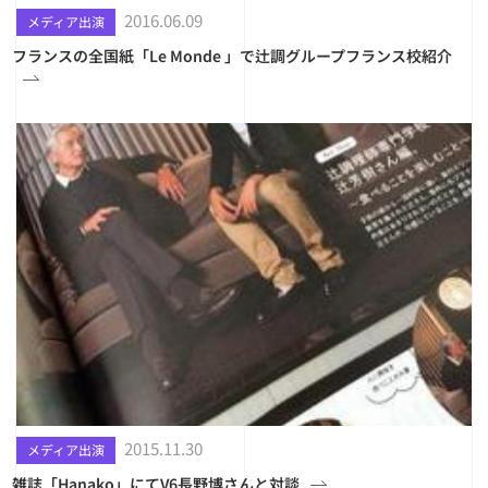
2016.06.09
メディア出演
フランスの全国紙「Le Monde 」で辻調グループフランス校紹介
2015.11.30
メディア出演
雑誌「Hanako」にてV6長野博さんと対談