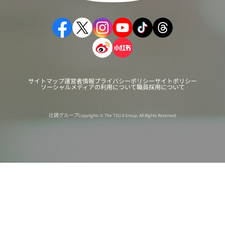
サイトマップ
運営者情報
プライバシーポリシー
サイトポリシー
ソーシャルメディアの利用について
職員採用について
辻調グループ
Copyrights © The TSUJI Group. All Rights Reserved.
オンライン
オープン
出張相談会
PAGE
資料請求
イベント
キャンパス
TOP
バスツアー