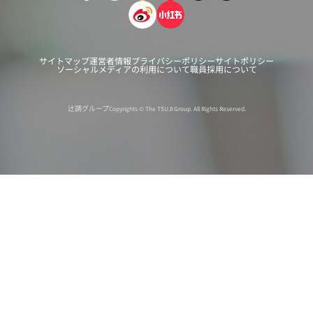
サイトマップ
運営者情報
プライバシーポリシー
サイトポリシー
ソーシャルメディアの利用について
職員採用について
辻調グループ
Copyrights © The TSUJI Group. All Rights Reserved.
オンライン
オープン
出張相談会
PAGE
資料請求
イベント
キャンパス
TOP
バスツアー