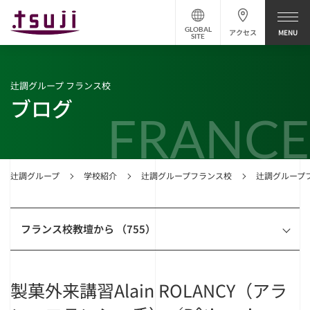
GLOBAL
アクセス
SITE
辻調グループ フランス校
ブログ
FRANCE
辻調グループ
学校紹介
辻調グループフランス校
辻調グループ
フランス校教壇から （755）
製菓外来講習Alain ROLANCY（アラ