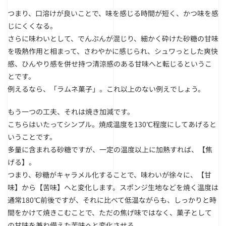
つまり、口溶けが良いことで、味を感じる時間が短く、かつ味を感
じにくくなる。
さらに味わいとして、でんぷんが混じり、細かく砕けた砂糖の甘味
を吸熱作用と相まって、さわやかに感じられ、シュワっとした爽快
感、ひんやり感を併せ持つ清涼感のある甘味へと転じるというこ
とです。
例えるなら、「ラムネ菓子」。これ以上のない例えでしょう。
もう一つの工夫、それは焼き加減です。
こちらはいたってシンプル。焼成温度を130℃程度にしてあげると
いうことです。
多量に含まれる砂糖ですが、一定の温度以上に加熱すれば、【焦
げる】。
つまり、砂糖がキャラメル化することで、味わいが徐々に、【甘
味】から【苦味】へと変化します。スポンジ生地などを焼く温度は
通常180℃前後ですが、それに比べて低温ながらも、しっかりと時
間をかけて焼きこむことで、ただの焦げ味ではなく、菓子として
の甘味を兼ね備えた苦味へと変化させる。