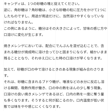
キャンディは、1つの砂糖の塊と捉えてください。
逆に、角砂糖は？角砂糖は、小さな砂糖の粒に圧力をかけて1つに
したものですし、用途が用途だけに、当然溶けやすくなっていな
ければなりません。
この例にあるように、糖分はその大きさによって、甘味の感じ方や
口溶けに変化が生じます。
焼きメレンゲにおいては、配合にでんぷんを混ぜ込むことで、含
まれる糖分が焼成時に溶け合ってひと固まりにならず、細かいまま
残ることとなり、それゆえ口にした時の口溶けが早くなります。
加えて、砂糖が口の中で溶けるときのある現象が組み合わさりま
す。
それは、砂糖に含まれるブドウ糖が、唾液などの水分に反応し溶
ける瞬間、吸熱作用が働き、口の中の熱をほんの少し奪う現象。
口溶けの良い焼きメレンゲであるほど、口内の熱を一度に奪う量
も多くなります。そうすると何が起こるのか。口内温度が低い状
態では味をやや感じにくくなります。