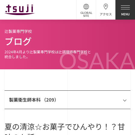
GLOBAL
アクセス
SITE
辻製菓専門学校
ブログ
OSAKA
2024年4月より辻製菓専門学校は辻調理師専門学校と
統合しました。
製菓衛生師本科 （209）
夏の清涼☆お菓子でひんやり！？甘