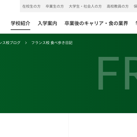
在校生の方
卒業生の方
大学生・社会人の方
高校教員の方
学校紹介
入学案内
卒業後のキャリア・食の業界
ンス校ブログ
フランス校 食べ歩き日記
F