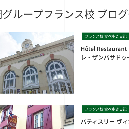
調グループフランス校
ブログ
フランス校 食べ歩き日記
Hôtel Restau
レ・ザンバサドゥ
フランス校 食べ歩き日記
パティスリー ヴィオレ（