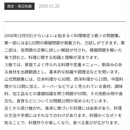
2008.01.20
歴史・周辺知識
2008年(3月9日)からいよいよ始まる＜料理検定３級＞の問題集。
第一部には全120問の模擬問題が掲載され、力試しができます。第
二部は、各問題の正解に詳しい解説が付され、模擬問題を解いた
後で読むと、料理に関する知識と理解が深まります。
３級では、家庭でよく作られる料理や定番メニュー、馴染みのあ
る食材を出題範囲とし、基本的な知識や調理法などを問います。
公式問題集には、日本料理から30問、西洋料理から15問、中国料
理から15問に加え、スーパーなどでよく売られている食材、調味
料、加工品などの基礎知識を問う問題が50問、その他飲み物や食
文化、食育などについての問題10問が収められています。
古くから受け継がれ、食卓に根づいた料理には由来があり、料理
の方法や手順にはそれなりのわけがあります。料理の＜なぜ＞を
知ることで、料理作りが楽しくなり、食べる喜びが広がります。