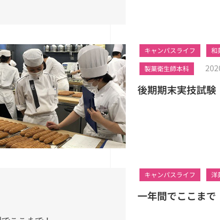
キャンパスライフ
和
202
製菓衛生師本科
後期期末実技試験
キャンパスライフ
洋
一年間でここまで