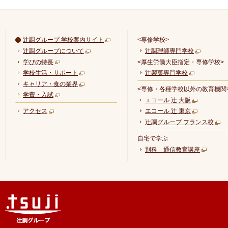
辻調グループ 学校案内サイト
<専修学校>
辻調グループについて
辻調理師専門学校
学びの特長
<厚生労働大臣指定・専修学校>
学校生活・サポート
辻製菓専門学校
キャリア・食の業界
<専修・各種学校以外の教育機関
学費・入試
エコール 辻 大阪
アクセス
エコール 辻 東京
辻調グループ フランス校
自宅で学ぶ
別科 通信教育講座