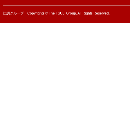
辻調グループ Copyrights © The TSUJI Group. All Rights Reserved.