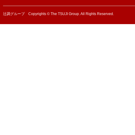
辻調グループ Copyrights © The TSUJI Group. All Rights Reserved.