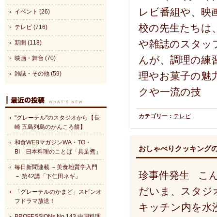
レビ番組や、映
イベント (26)
校の先生たちは
テレビ (716)
や雑誌のスタッ
新聞 (118)
んが、調理の練
映画・舞台 (70)
理やお菓子の魅
雑誌・その他 (59)
クや一流の技
カテゴリー：
テレビ
"グレーテル"のスタジオから【長
崎 五島列島のかんころ餅】
和食WEBマガジンWA・TO・
おしゃべりクッキングの
BI 日本料理のことば「具足煮」
毎日新聞連載 －美食地質学入門
珍事件発生 こ
－ 第42講「下仁田ネギ」
だいま、スタジ
「グレーテルのかまど」スピンオ
フドラマ放送！
キッチン内を水浸
PROFESSIONs No.143 中国料理