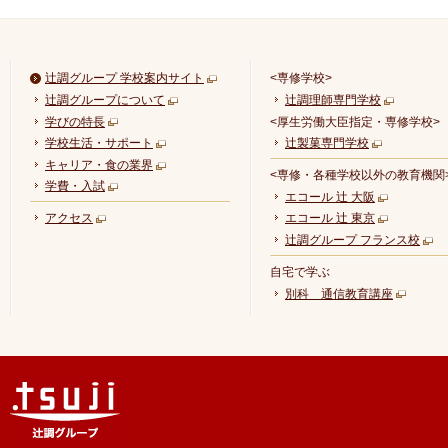
辻調グループ 学校案内サイト
<専修学校>
辻調グループについて
辻調理師専門学校
学びの特長
<厚生労働大臣指定・専修学校>
学校生活・サポート
辻製菓専門学校
キャリア・食の業界
<専修・各種学校以外の教育機関
学費・入試
エコール 辻 大阪
アクセス
エコール 辻 東京
辻調グループ フランス校
自宅で学ぶ
別科 通信教育講座