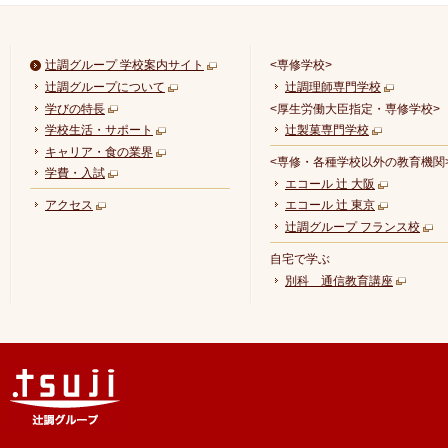
辻調グループ 学校案内サイト
<専修学校>
辻調グループについて
辻調理師専門学校
学びの特長
<厚生労働大臣指定・専修学校>
学校生活・サポート
辻製菓専門学校
キャリア・食の業界
<専修・各種学校以外の教育機関
学費・入試
エコール 辻 大阪
アクセス
エコール 辻 東京
辻調グループ フランス校
自宅で学ぶ
別科 通信教育講座