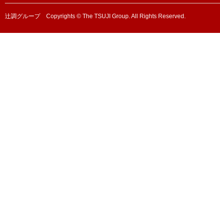
辻調グループ Copyrights © The TSUJI Group. All Rights Reserved.