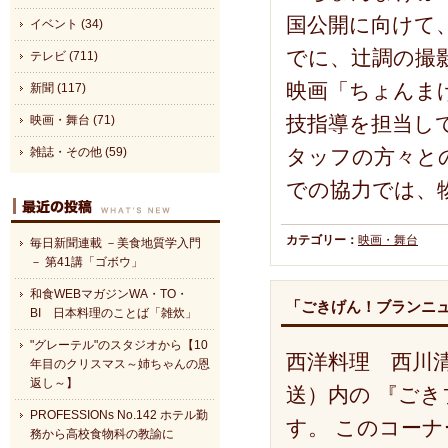
国公開に向けて
イベント (34)
でに、辻調の撮
テレビ (711)
映画「ちょんま
新聞 (117)
技指導を担当し
映画・舞台 (71)
タッフの方々と
雑誌・その他 (59)
での協力では、
カテゴリー：
映画・舞台
毎日新聞連載 －美食地質学入門
－ 第41講「ゴボウ」
和食WEBマガジンWA・TO・
「ごきげん！ブランニ
BI 日本料理のことば「雑炊」
"グレーテル"のスタジオから【10
西洋料理 西川
年目のクリスマス～姉ちゃんの恩
返し～】
送）内の 『ご
PROFESSIONs No.142 ホテル勤
す。 このコー
務から高校食物科の教諭に