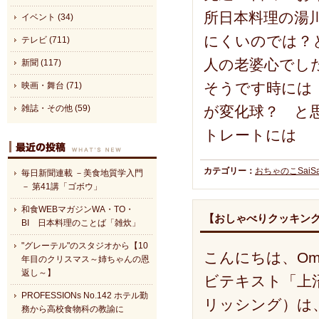
所日本料理の湯川
イベント (34)
にくいのでは？
テレビ (711)
人の老婆心でし
新聞 (117)
そうです時には
映画・舞台 (71)
が変化球？ と
雑誌・その他 (59)
トレートには
カテゴリー：
おちゃのこSaiSa
毎日新聞連載 －美食地質学入門
－ 第41講「ゴボウ」
和食WEBマガジンWA・TO・
【おしゃべりクッキング
BI 日本料理のことば「雑炊」
"グレーテル"のスタジオから【10
こんにちは、Om
年目のクリスマス～姉ちゃんの恩
返し～】
ビテキスト「上
PROFESSIONs No.142 ホテル勤
リッシング）は、
務から高校食物科の教諭に