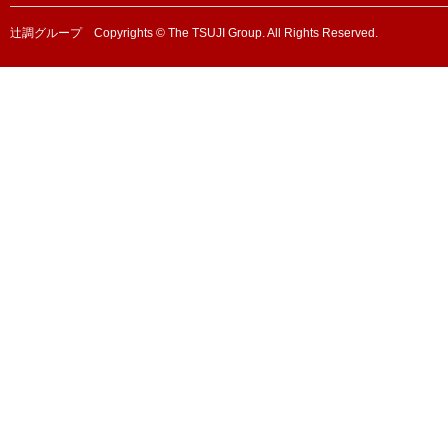
辻調グループ Copyrights © The TSUJI Group. All Rights Reserved.