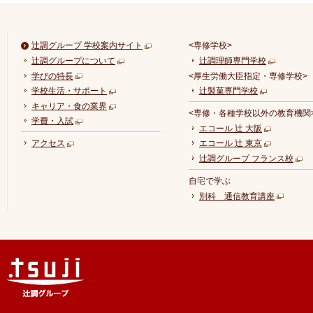
辻調グループ 学校案内サイト
<専修学校>
辻調グループについて
辻調理師専門学校
学びの特長
<厚生労働大臣指定・専修学校>
学校生活・サポート
辻製菓専門学校
キャリア・食の業界
<専修・各種学校以外の教育機関
学費・入試
エコール 辻 大阪
アクセス
エコール 辻 東京
辻調グループ フランス校
自宅で学ぶ
別科 通信教育講座