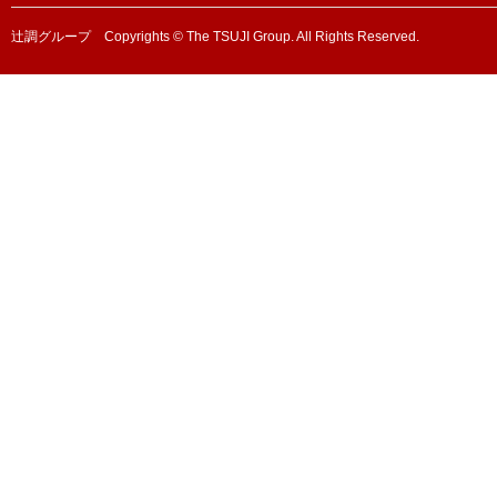
辻調グループ Copyrights © The TSUJI Group. All Rights Reserved.