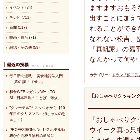
ますますおもろ
イベント (34)
出すことに加え
テレビ (711)
れることができ
新聞 (117)
なれない松吉、
映画・舞台 (71)
『真帆家』の嘉
雑誌・その他 (59)
なんかって何や
カテゴリー：
ドラマ「銀二貫
毎日新聞連載 －美食地質学入門
－ 第41講「ゴボウ」
和食WEBマガジンWA・TO・
【おしゃべりクッキング
BI 日本料理のことば「雑炊」
"グレーテル"のスタジオから【10
年目のクリスマス～姉ちゃんの恩
「おしゃべりクッ
返し～】
ウイーク真っ只
PROFESSIONs No.142 ホテル勤
務から高校食物科の教諭に