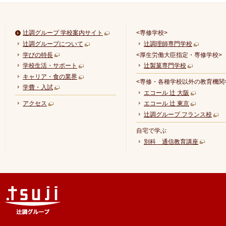
辻調グループ 学校案内サイト
<専修学校>
辻調グループについて
辻調理師専門学校
学びの特長
<厚生労働大臣指定・専修学校>
学校生活・サポート
辻製菓専門学校
キャリア・食の業界
<専修・各種学校以外の教育機関
学費・入試
エコール 辻 大阪
アクセス
エコール 辻 東京
辻調グループ フランス校
自宅で学ぶ
別科 通信教育講座