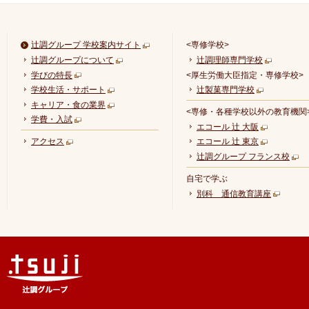
辻調グループ 学校案内サイト
<専修学校>
辻調グループについて
辻調理師専門学校
学びの特長
<厚生労働大臣指定・専修学校>
学校生活・サポート
辻製菓専門学校
キャリア・食の業界
<専修・各種学校以外の教育機関
学費・入試
エコール 辻 大阪
アクセス
エコール 辻 東京
辻調グループ フランス校
自宅で学ぶ
別科 通信教育講座