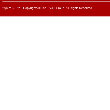
辻調グループ Copyrights © The TSUJI Group. All Rights Reserved.