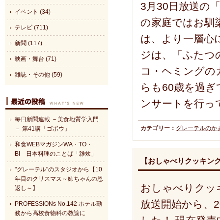
3月30日放送
イベント (34)
の家庭ではお馴
テレビ (711)
は、より一層心
新聞 (117)
ジは、「ふたつ
映画・舞台 (71)
コ・ヘミングの
雑誌・その他 (59)
らも60歳を過
ンサートを行っ
毎日新聞連載 －美食地質学入門
カテゴリー：
グレーテルのか
－ 第41講「ゴボウ」
和食WEBマガジンWA・TO・
BI 日本料理のことば「雑炊」
【おしゃべりクッキング
"グレーテル"のスタジオから【10
年目のクリスマス～姉ちゃんの恩
おしゃべりクッキ
返し～】
放送開始から、2
PROFESSIONs No.142 ホテル勤
務から高校食物科の教諭に