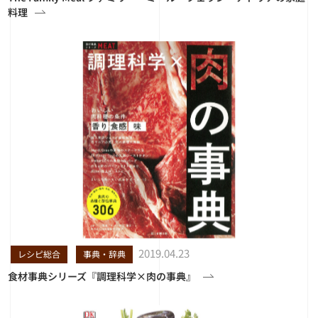
料理
2019.04.23
レシピ総合
事典・辞典
食材事典シリーズ『調理科学×肉の事典』