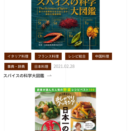
イタリア料理
フランス料理
レシピ総合
中国料理
2021.02.28
事典・辞典
日本料理
スパイスの科学大図鑑