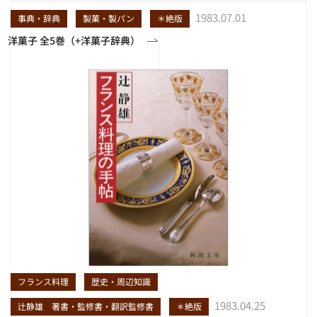
1983.07.01
事典・辞典
製菓・製パン
＊絶版
洋菓子 全5巻（+洋菓子辞典）
フランス料理
歴史・周辺知識
1983.04.25
辻静雄 著書・監修書・翻訳監修書
＊絶版