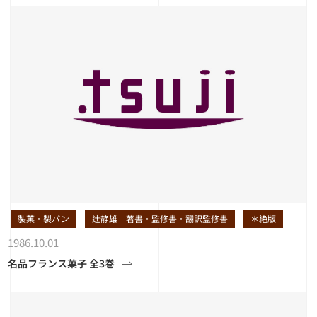
製菓・製パン
辻静雄 著書・監修書・翻訳監修書
＊絶版
1986.10.01
名品フランス菓子 全3巻