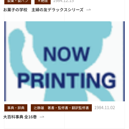
1984.12.15
製菓・製パン
＊絶版
お菓子の学校 主婦の友デラックスシリーズ
1984.11.02
事典・辞典
辻静雄 著書・監修書・翻訳監修書
大百科事典 全16巻