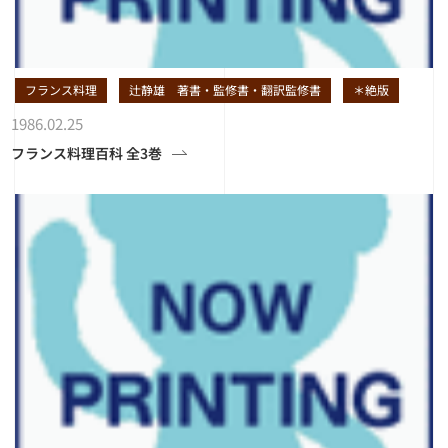
フランス料理
辻静雄 著書・監修書・翻訳監修書
＊絶版
1986.02.25
フランス料理百科 全3巻