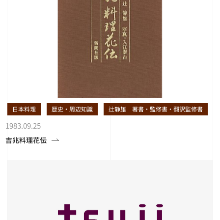
日本料理
歴史・周辺知識
辻静雄 著書・監修書・翻訳監修書
1983.09.25
吉兆料理花伝