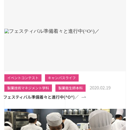
イベントコンテスト
キャンパスライフ
2020.02.19
製菓技術マネジメント学科
製菓衛生師本科
フェスティバル準備着々と進行中(^O^)／