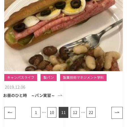
キャンパスライフ
製パン
製菓技術マネジメント学科
2019.12.06
お昼のひと時 ～パン実習～
1
…
10
11
12
…
22