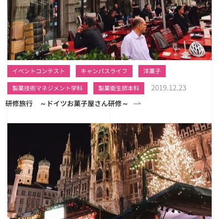
イベントコンテスト
キャンパスライフ
洋菓子
2019.12.23
製菓技術マネジメント学科
製菓衛生師本科
研修旅行 ～ドイツお菓子屋さん研修～