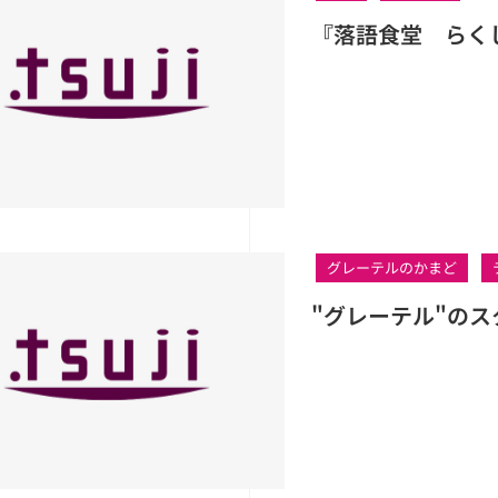
『落語食堂 らく
グレーテルのかまど
"グレーテル"の