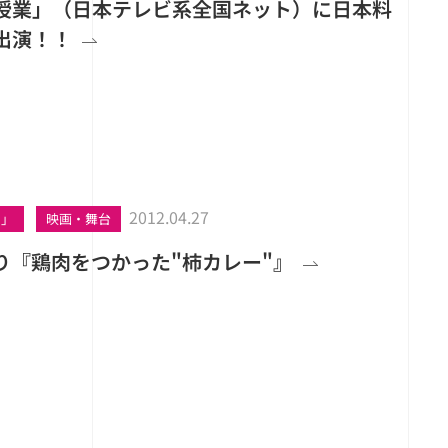
授業」（日本テレビ系全国ネット）に日本料
出演！！
2012.04.27
し」
映画・舞台
り『鶏肉をつかった"柿カレー"』