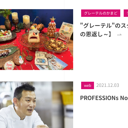
グレーテルのかまど
"グレーテル"の
の恩返し～】
2021.12.03
web
PROFESSION