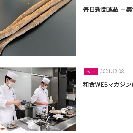
毎日新聞連載 －美
2021.12.08
web
和食WEBマガジン