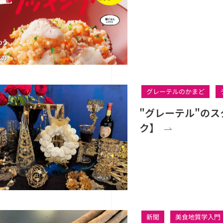
グレーテルのかまど
"グレーテル"の
ク】
新聞
美食地質学入門