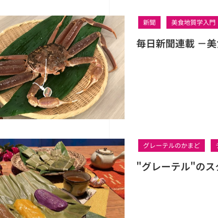
新聞
美食地質学入門
毎日新聞連載 －美
グレーテルのかまど
"グレーテル"の