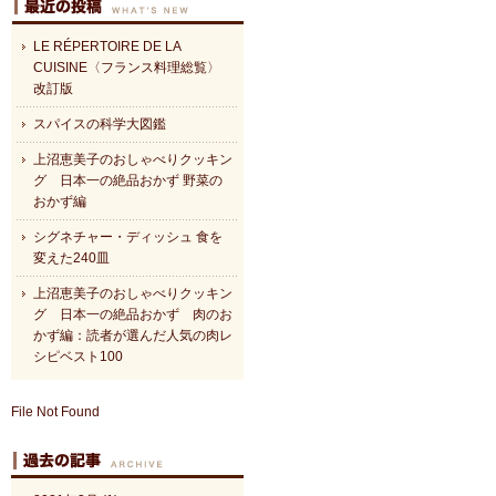
LE RÉPERTOIRE DE LA
CUISINE〈フランス料理総覧〉
改訂版
スパイスの科学大図鑑
上沼恵美子のおしゃべりクッキン
グ 日本一の絶品おかず 野菜の
おかず編
シグネチャー・ディッシュ 食を
変えた240皿
上沼恵美子のおしゃべりクッキン
グ 日本一の絶品おかず 肉のお
かず編：読者が選んだ人気の肉レ
シピベスト100
File Not Found