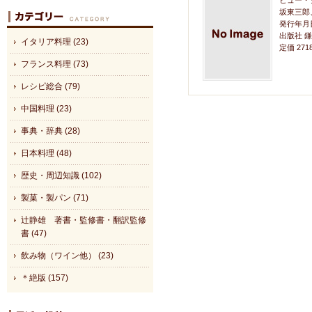
ヒュー・
坂東三郎
発行年月日
出版社 
イタリア料理 (23)
定価 27
フランス料理 (73)
レシピ総合 (79)
中国料理 (23)
事典・辞典 (28)
日本料理 (48)
歴史・周辺知識 (102)
製菓・製パン (71)
辻静雄 著書・監修書・翻訳監修
書 (47)
飲み物（ワイン他） (23)
＊絶版 (157)