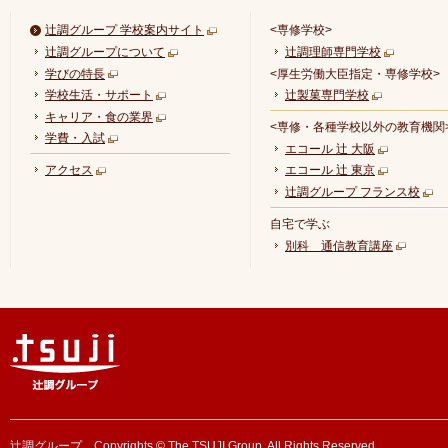
辻調グループ 学校案内サイト
<専修学校>
辻調グループについて
辻調理師専門学校
学びの特長
<厚生労働大臣指定・専修学校>
学校生活・サポート
辻製菓専門学校
キャリア・食の業界
<専修・各種学校以外の教育機関
学費・入試
エコール 辻 大阪
アクセス
エコール 辻 東京
辻調グループ フランス校
自宅で学ぶ
別科 通信教育講座
辻調グループ Copyrights © The TSUJI Group. All Rights Reserved.