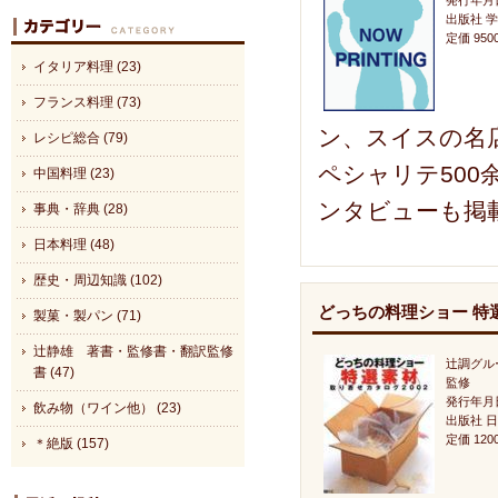
発行年月日
出版社 
定価 95
イタリア料理 (23)
フランス料理 (73)
ン、スイスの名店
レシピ総合 (79)
ペシャリテ50
中国料理 (23)
ンタビューも掲
事典・辞典 (28)
日本料理 (48)
歴史・周辺知識 (102)
どっちの料理ショー 特選
製菓・製パン (71)
辻静雄 著書・監修書・翻訳監修
辻調グル
書 (47)
監修
発行年月日
飲み物（ワイン他） (23)
出版社 
定価 12
＊絶版 (157)