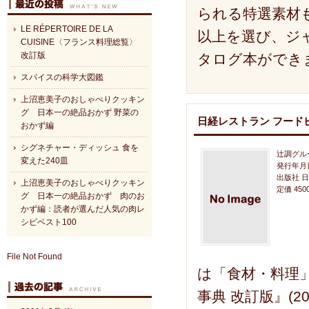
られる特選素材
LE RÉPERTOIRE DE LA
以上を選び、ジ
CUISINE〈フランス料理総覧〉
改訂版
タログ本ができ
スパイスの科学大図鑑
上沼恵美子のおしゃべりクッキン
グ 日本一の絶品おかず 野菜の
日経レストラン フード
おかず編
シグネチャー・ディッシュ 食を
辻調グル
変えた240皿
発行年月日
出版社 日
上沼恵美子のおしゃべりクッキン
定価 45
グ 日本一の絶品おかず 肉のお
かず編：読者が選んだ人気の肉レ
シピベスト100
File Not Found
は「食材・料理
事典 改訂版』(20