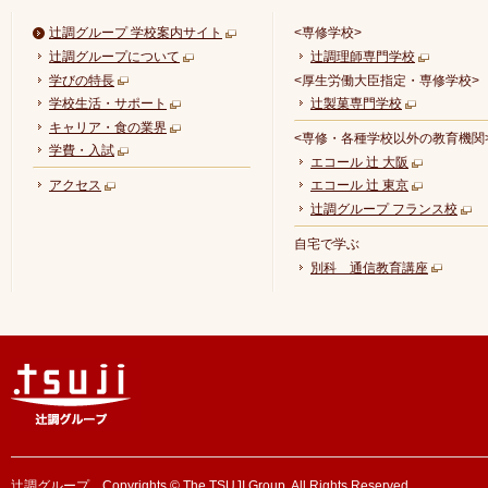
辻調グループ 学校案内サイト
<専修学校>
辻調グループについて
辻調理師専門学校
学びの特長
<厚生労働大臣指定・専修学校>
学校生活・サポート
辻製菓専門学校
キャリア・食の業界
<専修・各種学校以外の教育機関
学費・入試
エコール 辻 大阪
アクセス
エコール 辻 東京
辻調グループ フランス校
自宅で学ぶ
別科 通信教育講座
辻調グループ Copyrights © The TSUJI Group. All Rights Reserved.