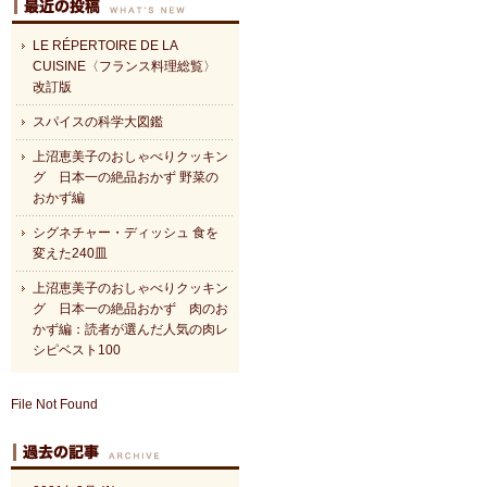
LE RÉPERTOIRE DE LA
CUISINE〈フランス料理総覧〉
改訂版
スパイスの科学大図鑑
上沼恵美子のおしゃべりクッキン
グ 日本一の絶品おかず 野菜の
おかず編
シグネチャー・ディッシュ 食を
変えた240皿
上沼恵美子のおしゃべりクッキン
グ 日本一の絶品おかず 肉のお
かず編：読者が選んだ人気の肉レ
シピベスト100
File Not Found