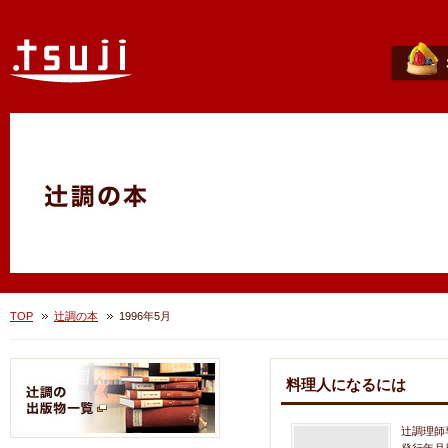
TOP
辻調の本
1996年5月
料理人になるには
辻調理師