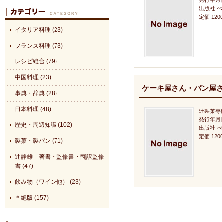
発行年月日
出版社 
定価 120
イタリア料理 (23)
フランス料理 (73)
レシピ総合 (79)
中国料理 (23)
ケーキ屋さん・パン屋
事典・辞典 (28)
日本料理 (48)
辻製菓専
発行年月日
歴史・周辺知識 (102)
出版社 
定価 120
製菓・製パン (71)
辻静雄 著書・監修書・翻訳監修
書 (47)
飲み物（ワイン他） (23)
＊絶版 (157)