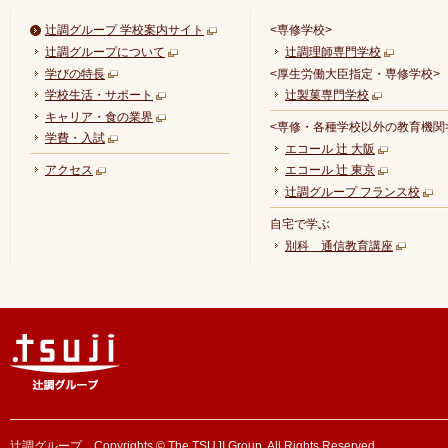
辻調グループ 学校案内サイト
<専修学校>
辻調グループについて
辻調理師専門学校
学びの特長
<厚生労働大臣指定・専修学校>
学校生活・サポート
辻製菓専門学校
キャリア・食の業界
<専修・各種学校以外の教育機関
学費・入試
エコール 辻 大阪
アクセス
エコール 辻 東京
辻調グループ フランス校
自宅で学ぶ
別科 通信教育講座
辻調グループ Copyrights © The TSUJI Group. All Rights Reserved.