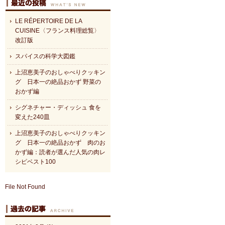
LE RÉPERTOIRE DE LA
CUISINE〈フランス料理総覧〉
改訂版
スパイスの科学大図鑑
上沼恵美子のおしゃべりクッキン
グ 日本一の絶品おかず 野菜の
おかず編
シグネチャー・ディッシュ 食を
変えた240皿
上沼恵美子のおしゃべりクッキン
グ 日本一の絶品おかず 肉のお
かず編：読者が選んだ人気の肉レ
シピベスト100
File Not Found