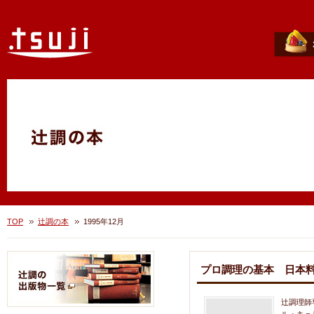
TOP
辻調の本
1995年12月
プロ調理の基本 日本
辻調理師