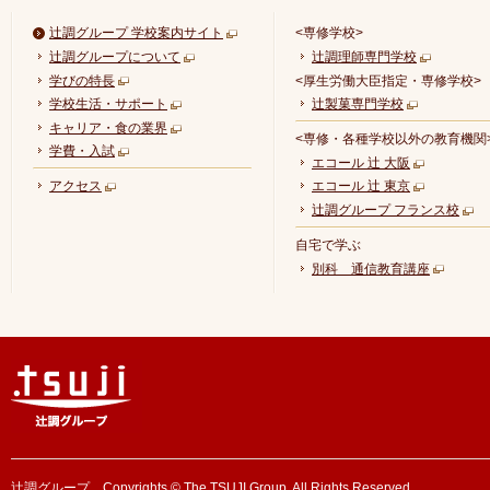
辻調グループ 学校案内サイト
<専修学校>
辻調グループについて
辻調理師専門学校
学びの特長
<厚生労働大臣指定・専修学校>
学校生活・サポート
辻製菓専門学校
キャリア・食の業界
<専修・各種学校以外の教育機関
学費・入試
エコール 辻 大阪
アクセス
エコール 辻 東京
辻調グループ フランス校
自宅で学ぶ
別科 通信教育講座
辻調グループ Copyrights © The TSUJI Group. All Rights Reserved.