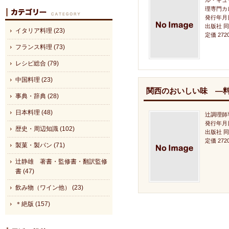
ル・キュ
理専門カ
発行年月日
出版社 
イタリア料理 (23)
定価 272
フランス料理 (73)
レシピ総合 (79)
中国料理 (23)
関西のおいしい味 ―
事典・辞典 (28)
日本料理 (48)
辻調理師
発行年月日
歴史・周辺知識 (102)
出版社 
定価 27
製菓・製パン (71)
辻静雄 著書・監修書・翻訳監修
書 (47)
飲み物（ワイン他） (23)
＊絶版 (157)