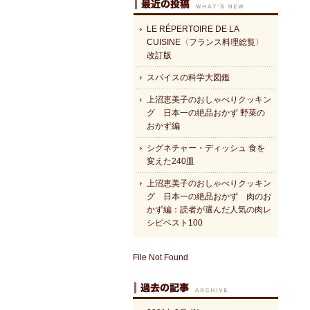
LE RÉPERTOIRE DE LA
CUISINE〈フランス料理総覧〉
改訂版
スパイスの科学大図鑑
上沼恵美子のおしゃべりクッキン
グ 日本一の絶品おかず 野菜の
おかず編
シグネチャー・ディッシュ 食を
変えた240皿
上沼恵美子のおしゃべりクッキン
グ 日本一の絶品おかず 肉のお
かず編：読者が選んだ人気の肉レ
シピベスト100
File Not Found