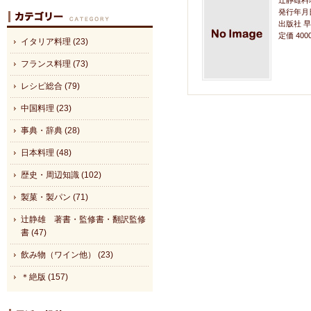
辻静雄料
発行年月日
出版社 
定価 40
イタリア料理 (23)
フランス料理 (73)
レシピ総合 (79)
中国料理 (23)
事典・辞典 (28)
日本料理 (48)
歴史・周辺知識 (102)
製菓・製パン (71)
辻静雄 著書・監修書・翻訳監修
書 (47)
飲み物（ワイン他） (23)
＊絶版 (157)