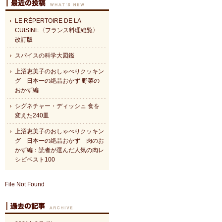
LE RÉPERTOIRE DE LA
CUISINE〈フランス料理総覧〉
改訂版
スパイスの科学大図鑑
上沼恵美子のおしゃべりクッキン
グ 日本一の絶品おかず 野菜の
おかず編
シグネチャー・ディッシュ 食を
変えた240皿
上沼恵美子のおしゃべりクッキン
グ 日本一の絶品おかず 肉のお
かず編：読者が選んだ人気の肉レ
シピベスト100
File Not Found