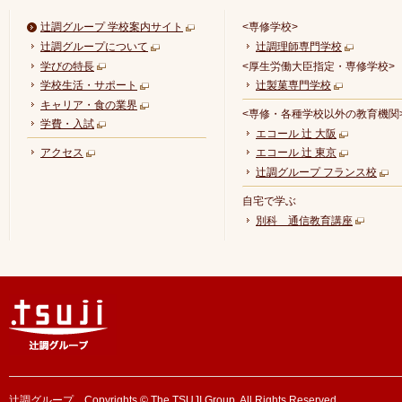
辻調グループ 学校案内サイト
<専修学校>
辻調グループについて
辻調理師専門学校
学びの特長
<厚生労働大臣指定・専修学校>
学校生活・サポート
辻製菓専門学校
キャリア・食の業界
<専修・各種学校以外の教育機関
学費・入試
エコール 辻 大阪
アクセス
エコール 辻 東京
辻調グループ フランス校
自宅で学ぶ
別科 通信教育講座
辻調グループ Copyrights © The TSUJI Group. All Rights Reserved.