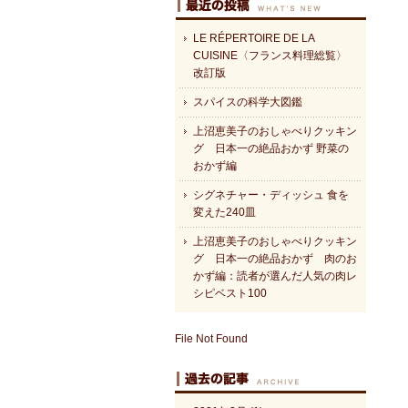
LE RÉPERTOIRE DE LA
CUISINE〈フランス料理総覧〉
改訂版
スパイスの科学大図鑑
上沼恵美子のおしゃべりクッキン
グ 日本一の絶品おかず 野菜の
おかず編
シグネチャー・ディッシュ 食を
変えた240皿
上沼恵美子のおしゃべりクッキン
グ 日本一の絶品おかず 肉のお
かず編：読者が選んだ人気の肉レ
シピベスト100
File Not Found