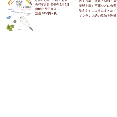
小阪ひろみ、山崎正也 著
表す言葉、器具・材料・菓
発行年月日 2010年3月 6日
状態を表す言葉などに分類
出版社 柴田書店
覚えやすいようにまとめて
定価 2800円＋税
てフランス語の意味を理解